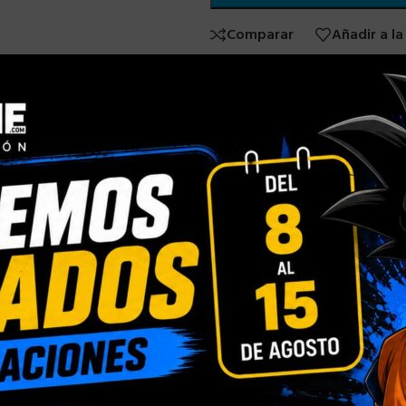
Comparar
Añadir a la
SKU:
N/D
Categorías:
TAZA NAVIDAD
,
T
Compartir:
INFORMACIÓN ADICIONAL
Blister Personalizado
,
Caja con Ventana Person
ÓN
Normal