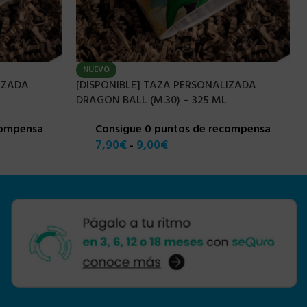
NUEVO
IZADA
[DISPONIBLE] TAZA PERSONALIZADA
DRAGON BALL (M.30) – 325 ML
compensa
Consigue 0 puntos de recompensa
7,90
€
9,00
€
-