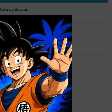
 lista de deseos
×
AZAS PERSONALIZADAS
0,9 kg
alizada
,
Caja
 sin Ventana