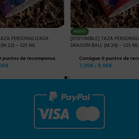
NUEVO
 TAZA PERSONALIZADA
[DISPONIBLE] TAZA PERSONAL
(M.22) – 325 ML
DRAGON BALL (M.20) – 325 ML
0 puntos de recompensa
Consigue 0 puntos de re
00
€
7,90
€
9,00
€
-