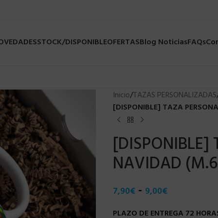
NOVEDADES
STOCK/DISPONIBLE
OFERTAS
Blog Noticias
FAQs
Co
Inicio
/
TAZAS PERSONALIZADAS
[DISPONIBLE] TAZA PERSONA
[DISPONIBLE]
NAVIDAD (M.6
-
7,90
€
9,00
€
PLAZO DE ENTREGA 72 HORAS