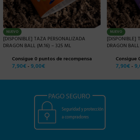
NUEVO
NUEVO
[DISPONIBLE] TAZA PERSONALIZADA
[DISPONIBLE]
DRAGON BALL (M.16) – 325 ML
DRAGON BALL 
Consigue 0 puntos de recompensa
Consigue 
7,90
€
9,00
€
7,90
€
9,
-
-