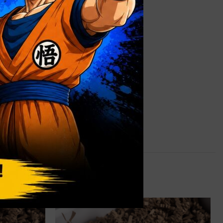
0,9 kg
alizada
,
Caja
 sin Ventana
 Negro Mate