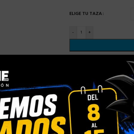
ELIGE TU TAZA
-
+
Comparar
Añadir a la
SKU:
N/D
Categorías:
TAZA POKEMON
,
Compartir:
INFORMACIÓN ADICIONAL