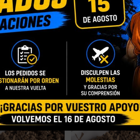
Blister Personalizado
,
Caja con Ventana Person
ÓN
Normal
ZA
Blanca Triple AAA
,
Taza Mágica