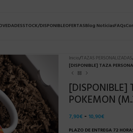
NOVEDADES
STOCK/DISPONIBLE
OFERTAS
Blog Noticias
FAQs
Co
Inicio
/
TAZAS PERSONALIZADAS
[DISPONIBLE] TAZA PERSONA
[DISPONIBLE]
POKEMON (M.3
-
7,90
€
10,90
€
PLAZO DE ENTREGA 72 HORAS