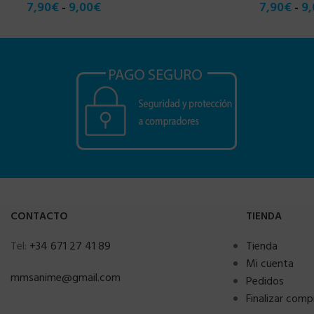
7,90
€
9,00
€
7,90
€
9,
-
-
CONTACTO
TIENDA
Tel:
+34 671 27 41 89
Tienda
Mi cuenta
mmsanime@gmail.com
Pedidos
Finalizar comp