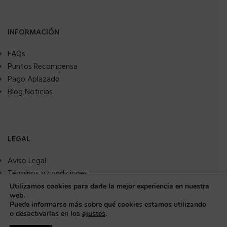
INFORMACIÓN
FAQs
Puntos Recompensa
Pago Aplazado
Blog Noticias
LEGAL
Aviso Legal
Términos y condiciones
Política de privacidad
Utilizamos cookies para darle la mejor experiencia en nuestra
web.
Política de Cookies
Puede informarse más sobre qué cookies estamos utilizando
Seguridad y protección a compradores
o desactivarlas en los
ajustes
.