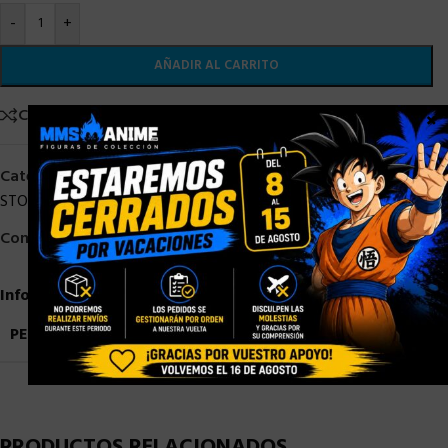
-
+
AÑADIR AL CARRITO
Comparar
Añadir a la lista de deseos
×
Categorías:
OFERTAS
,
Otros
,
Otros Fabricantes
,
OTROS
STOCK
,
STOCK/DISPONIBLE
Compartir:
Información adicional
PESO
0,9 kg
PRODUCTOS RELACIONADOS