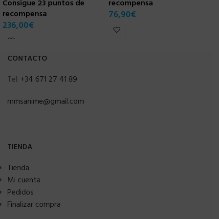
Consigue 23 puntos de
recompensa
4
recompensa
76,90
€
236,00
€
CONTACTO
Tel:
+34 671 27 41 89
mmsanime@gmail.com
TIENDA
Tienda
Mi cuenta
Pedidos
Finalizar compra