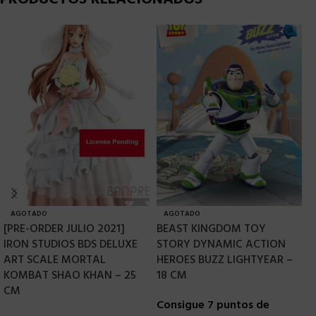
AGOTADO
AGOTADO
[PRE-ORDER JULIO 2021]
BEAST KINGDOM TOY
D
IRON STUDIOS BDS DELUXE
STORY DYNAMIC ACTION
V
ART SCALE MORTAL
HEROES BUZZ LIGHTYEAR –
R
KOMBAT SHAO KHAN – 25
18 CM
C
CM
Consigue 7 puntos de
r