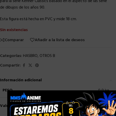
para la serie Kenner Classics basado en el aspecto de las serie
de dibujos de los años 90.
Esta figura está hecha en PVC y mide 18 cm.
Sin existencias
Comparar
Añadir a la lista de deseos
Categorías:
HASBRO
,
OTROS B
Compartir:
Información adicional
PESO
0,9 kg
×
Valoraciones (0)