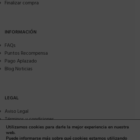
Finalizar compra
INFORMACIÓN
FAQs
Puntos Recompensa
Pago Aplazado
Blog Noticias
LEGAL
Aviso Legal
Términos y condiciones
Política de privacidad
Utilizamos cookies para darle la mejor experiencia en nuestra
web.
Política de Cookies
Puede informarse más sobre qué cookies estamos utilizando