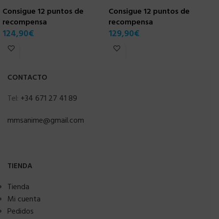
D
Consigue 12 puntos de
Consigue 12 puntos de
recompensa
recompensa
C
124,90
€
129,90
€
r
9
CONTACTO
Tel:
+34 671 27 41 89
mmsanime@gmail.com
TIENDA
Tienda
Mi cuenta
Pedidos