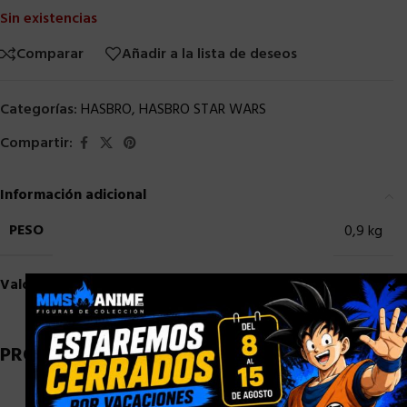
Sin existencias
Comparar
Añadir a la lista de deseos
Categorías:
HASBRO
,
HASBRO STAR WARS
Compartir:
Información adicional
PESO
0,9 kg
Valoraciones (0)
×
PRODUCTOS RELACIONADOS