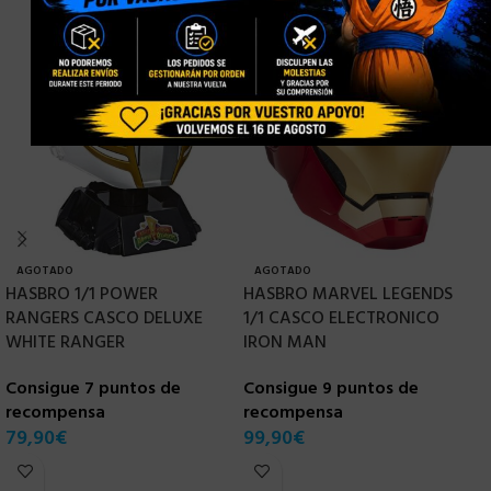
AGOTADO
AGOTADO
HASBRO 1/1 POWER
HASBRO MARVEL LEGENDS
H
RANGERS CASCO DELUXE
1/1 CASCO ELECTRONICO
V
WHITE RANGER
IRON MAN
F
Consigue 7 puntos de
Consigue 9 puntos de
C
recompensa
recompensa
r
79,90
€
99,90
€
1