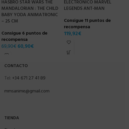
HASBRO STAR WARS THE
ELECTRONICO MARVEL
F
MANDALORIAN : THE CHILD
LEGENDS ANT-MAN
BABY YODA ANIMATRONIC
Consigue 11 puntos de
C
– 25 CM
recompensa
r
Consigue 6 puntos de
119,92
€
1
recompensa
69,90
€
60,90
€
CONTACTO
Tel:
+34 671 27 41 89
mmsanime@gmail.com
TIENDA