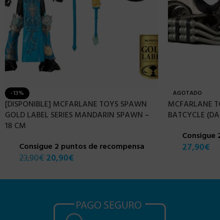
-13%
AGOTADO
[DISPONIBLE] MCFARLANE TOYS SPAWN
MCFARLANE T
GOLD LABEL SERIES MANDARIN SPAWN –
BATCYCLE (DA
18 CM
Consigue 
Consigue 2 puntos de recompensa
27,90
€
23,90
€
20,90
€