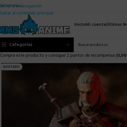
Saltar a la navegación
ONTACTO
FAQs
Saltar al contenido principal
Inicio
Mi cuenta
Últimas 
Categorías
Compra este producto y consigue 2 puntos de recompensa (
0,00
AGOTADO