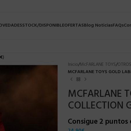
NOVEDADES
STOCK/DISPONIBLE
OFERTAS
Blog Noticias
FAQs
Co
€
)
Inicio
/
McFARLANE TOYS
/
OTROS
MCFARLANE TOYS GOLD LABEL
MCFARLANE T
COLLECTION G
Consigue 2 puntos
24,90
€