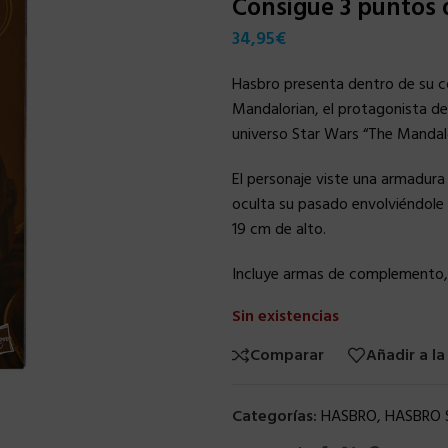
Consigue 3 puntos
34,95
€
Hasbro presenta dentro de su col
Mandalorian, el protagonista de 
universo Star Wars “The Mandalo
El personaje viste una armadura
oculta su pasado envolviéndole u
19 cm de alto.
Incluye armas de complemento, p
Sin existencias
Comparar
Añadir a la
Categorías:
HASBRO
,
HASBRO 