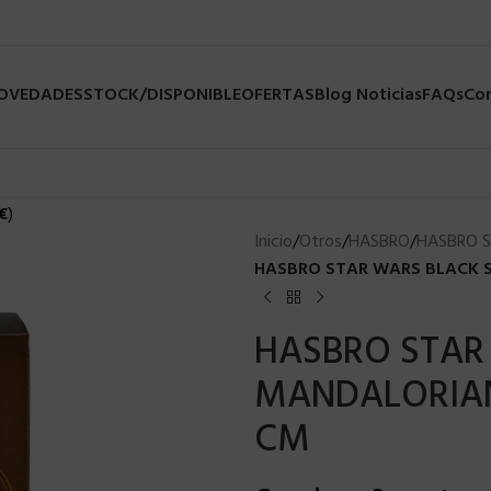
NOVEDADES
STOCK/DISPONIBLE
OFERTAS
Blog Noticias
FAQs
Co
€
)
Inicio
/
Otros
/
HASBRO
/
HASBRO 
HASBRO STAR WARS BLACK S
HASBRO STAR 
MANDALORIAN 
CM