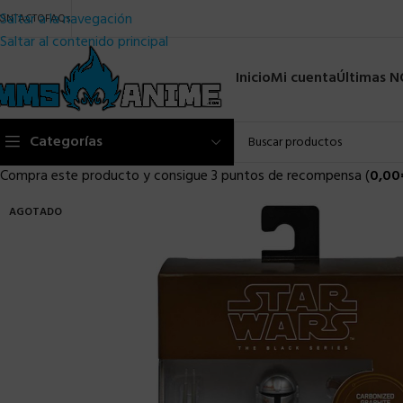
Saltar a la navegación
ONTACTO
FAQs
Saltar al contenido principal
Inicio
Mi cuenta
Últimas 
Categorías
Compra este producto y consigue 3 puntos de recompensa (
0,00
AGOTADO