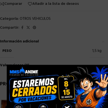
Comparar
Añadir a la lista de deseos
Categoría:
OTROS VEHICULOS
Compartir:
Información adicional
PESO
1,5 kg
Valoraciones (0)
×
PRODUCTOS RELACIONADOS