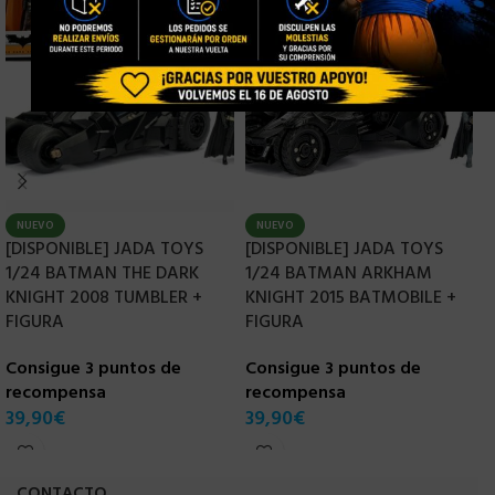
NUEVO
NUEVO
[DISPONIBLE] JADA TOYS
[DISPONIBLE] JADA TOYS
[
1/24 BATMAN THE DARK
1/24 BATMAN ARKHAM
1
KNIGHT 2008 TUMBLER +
KNIGHT 2015 BATMOBILE +
1
FIGURA
FIGURA
C
Consigue 3 puntos de
Consigue 3 puntos de
r
recompensa
recompensa
3
39,90
€
39,90
€
CONTACTO