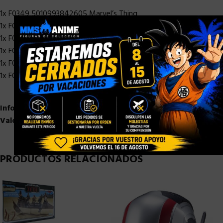
1x F0349 5010993842605 Marvel’s Thing
×
1x F0350 5010993842551 Marvel’s Invisible Woman
1x F0351 5010993842544 Human Torch
1x F0352 5010993842520 Mr. Fantastic
1x F0353 5010993842537 Psycho-Man
1x F0354 5010993842599 High Evolutionary
Información adicional
Valoraciones (0)
PRODUCTOS RELACIONADOS