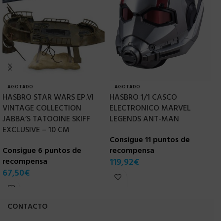
AGOTADO
AGOTADO
HASBRO STAR WARS EP.VI
HASBRO 1/1 CASCO
H
VINTAGE COLLECTION
ELECTRONICO MARVEL
S
JABBA’S TATOOINE SKIFF
LEGENDS ANT-MAN
S
EXCLUSIVE – 10 CM
Consigue 11 puntos de
C
Consigue 6 puntos de
recompensa
r
recompensa
119,92
€
9
67,50
€
CONTACTO