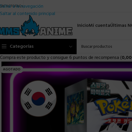
Saltar a la navegación
ONTACTO
FAQs
Saltar al contenido principal
Inicio
Mi cuenta
Últimas 
Categorías
Compra este producto y consigue 6 puntos de recompensa (
0,00
AGOTADO