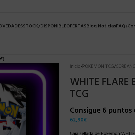
NOVEDADES
STOCK/DISPONIBLE
OFERTAS
Blog Noticias
FAQs
Co
€
)
Inicio
/
POKEMON TCG
/
COREAN
WHITE FLARE
TCG
Consigue 6 puntos
62,90
€
Caja sellada de Pokemon WHITE