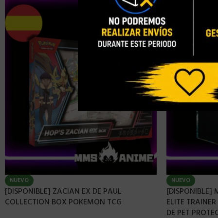
NUEVO
NUEVO
[DISPONIBLE] ZACIAN EX DE PAUL
[DISPONIBLE]
COLLECTION BOX POKEMON TCG
ELITE TRAINE
DE PET PROTE