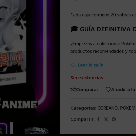
Cada caja contiene 20 sobres c
🎓 GUÍA DEFINITIVA
¿Empiezas a coleccionar Pokém
productos recomendados y todo
👉
Leer la guía.
Sin existencias
Comparar
Añadir a la
Categorías:
COREANO
,
POKEM
Compartir: