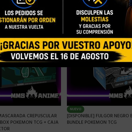
NUEVO
 MASCARADA CREPUSCULAR
[DISPONIBLE] FULGOR NEGRO
R BOX POKEMON TCG + CAJA
BUNDLE POKEMON TCG
CTOR