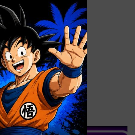
×
0,9 kg