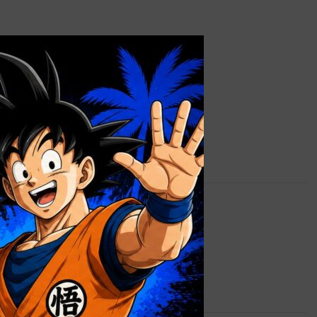
×
0,9 kg