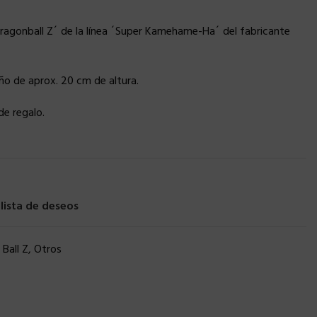
agonball Z´ de la línea ´Super Kamehame-Ha´ del fabricante
o de aprox. 20 cm de altura.
de regalo.
 lista de deseos
Ball Z
,
Otros