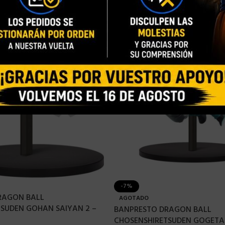
-7%
RAGON BALL
AGOTADO
SUDEN GOHAN SAIYAN 2 –
BANPRESTO DRAGON BALL
CHOSENSHIRETSUDEN GOGETA