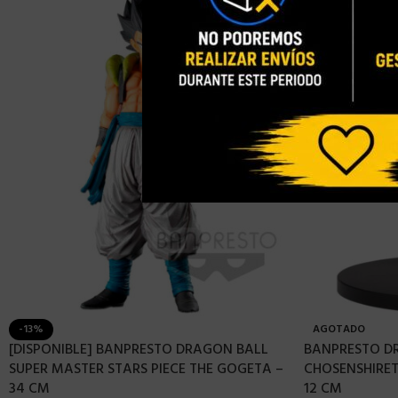
-13%
AGOTADO
[DISPONIBLE] BANPRESTO DRAGON BALL
BANPRESTO D
SUPER MASTER STARS PIECE THE GOGETA –
CHOSENSHIRET
34 CM
12 CM