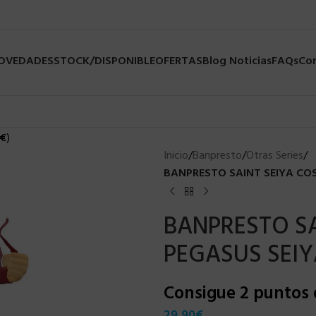
NOVEDADES
STOCK/DISPONIBLE
OFERTAS
Blog Noticias
FAQs
Co
€
)
Inicio
/
Banpresto
/
Otras Series
/
BANPRESTO SAINT SEIYA CO
BANPRESTO S
PEGASUS SEIY
Consigue 2 puntos
29,90
€