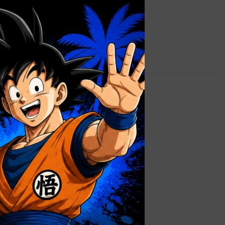
×
0,9 kg