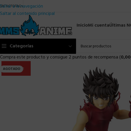
Saltar a la navegación
ONTACTO
FAQs
Saltar al contenido principal
Inicio
Mi cuenta
Últimas 
Categorías
Compra este producto y consigue 2 puntos de recompensa (
0,00
ULTIMA!!
AGOTADO