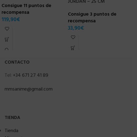
JORDAN – 25 CM
S
Consigue 11 puntos de
W
recompensa
Consigue 3 puntos de
119,90
€
recompensa
C
33,90
€
r
3
CONTACTO
Tel:
+34 671 27 41 89
mmsanime@gmail.com
TIENDA
Tienda