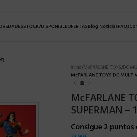
NOVEDADES
STOCK/DISPONIBLE
OFERTAS
Blog Noticias
FAQs
Co
€
)
Inicio
/
McFARLANE TOYS
/
DC MU
McFARLANE TOYS DC MULTIV
McFARLANE TO
SUPERMAN – 
Consigue 2 puntos
23,90
€