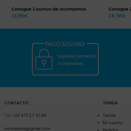
Consigue 2 puntos de recompensa
Consigue 
23,90
€
24,90
€
CONTACTO
TIENDA
Tel:
+34 671 27 41 89
Tienda
Mi cuenta
mmsanime@gmail.com
Pedidos