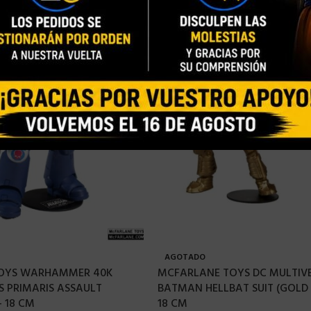
AGOTADO
OYS WARHAMMER 40K
MCFARLANE TOYS DC MULTIV
 PRIMARIS ASSAULT
BATMAN HELLBAT SUIT (GOLD 
– 18 CM
18 CM