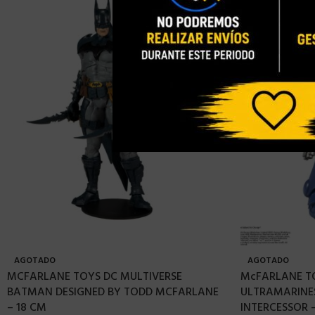
AGOTADO
AGOTADO
MCFARLANE TOYS DC MULTIVERSE
McFARLANE T
BATMAN DESIGNED BY TODD MCFARLANE
ULTRAMARINES
– 18 CM
INTERCESSOR 