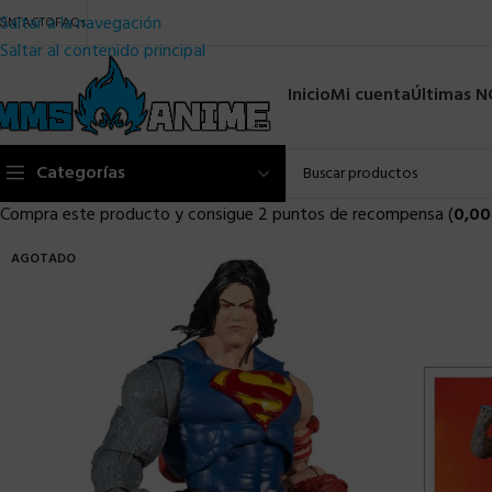
Saltar a la navegación
ONTACTO
FAQs
Saltar al contenido principal
Inicio
Mi cuenta
Últimas 
Categorías
Compra este producto y consigue 2 puntos de recompensa (
0,00
AGOTADO