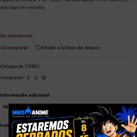
Figuras de la línea `POP! Vinyl´, tamaño aprox. 9 cm. Vienen en
una caja con ventana.
Sin existencias
Comparar
Añadir a la lista de deseos
Categoría:
FUNKO
Compartir:
Información adicional
PESO
1,5 kg
×
Valoraciones (0)