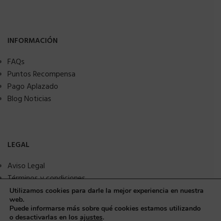
INFORMACIÓN
FAQs
Puntos Recompensa
Pago Aplazado
Blog Noticias
LEGAL
Aviso Legal
Términos y condiciones
Política de privacidad
Utilizamos cookies para darle la mejor experiencia en nuestra
web.
Política de Cookies
Puede informarse más sobre qué cookies estamos utilizando
Seguridad y protección a compradores
o desactivarlas en los
ajustes
.