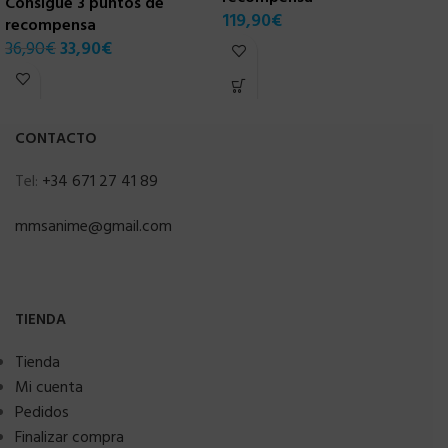
Consigue 3 puntos de
C
119,90
€
recompensa
r
36,90
€
33,90
€
3
CONTACTO
Tel:
+34 671 27 41 89
mmsanime@gmail.com
TIENDA
Tienda
Mi cuenta
Pedidos
Finalizar compra