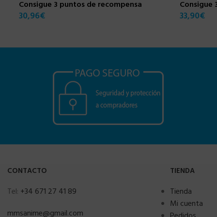
Consigue 3 puntos de recompensa
Consigue 
30,96
€
33,90
€
CONTACTO
TIENDA
Tel:
+34 671 27 41 89
Tienda
Mi cuenta
mmsanime@gmail.com
Pedidos