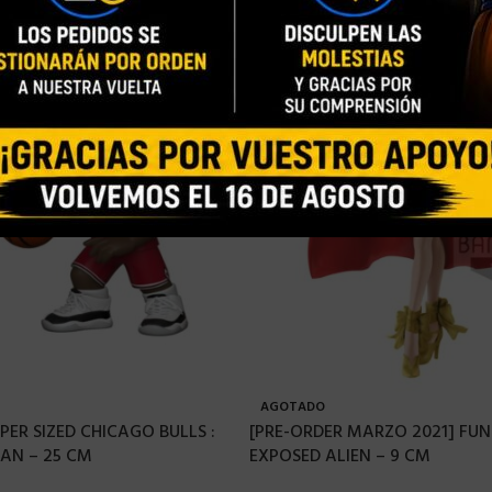
AGOTADO
PER SIZED CHICAGO BULLS :
[PRE-ORDER MARZO 2021] FUN
AN – 25 CM
EXPOSED ALIEN – 9 CM