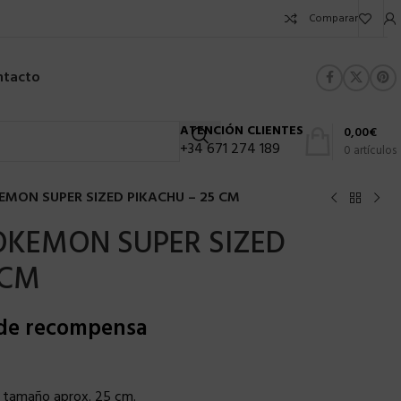
Comparar
ntacto
ATENCIÓN CLIENTES
0,00
€
+34 671 274 189
0
artículos
MON SUPER SIZED PIKACHU – 25 CM
OKEMON SUPER SIZED
 CM
 de recompensa
!’, tamaño aprox. 25 cm.