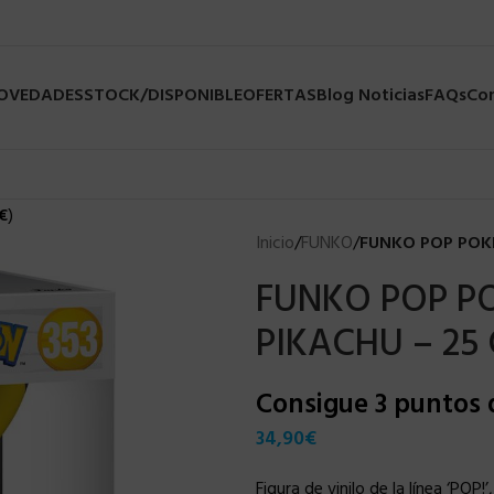
NOVEDADES
STOCK/DISPONIBLE
OFERTAS
Blog Noticias
FAQs
Co
€
)
Inicio
/
FUNKO
/
FUNKO POP POKE
FUNKO POP P
PIKACHU – 25
Consigue 3 puntos
34,90
€
Figura de vinilo de la línea ‘POP