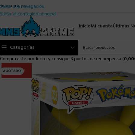
Saltar a la navegación
ONTACTO
FAQs
Saltar al contenido principal
Inicio
Mi cuenta
Últimas 
Categorías
Compra este producto y consigue 3 puntos de recompensa (
0,00
ULTIMA!!
AGOTADO