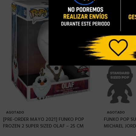
AGOTADO
AGOTADO
[PRE-ORDER MAYO 2021] FUNKO POP
FUNKO POP SU
FROZEN 2 SUPER SIZED OLAF – 25 CM
MICHAEL JORD