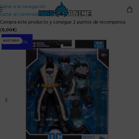
Saltar a la navegación
Saltar al contenido principal
Compra este producto y consigue 2 puntos de recompensa
(
0,00
€
)
AGOTADO
PRE-VENTA