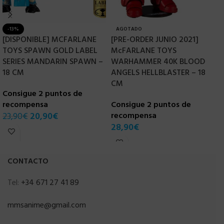
-13%
AGOTADO
[DISPONIBLE] MCFARLANE
[PRE-ORDER JUNIO 2021]
M
TOYS SPAWN GOLD LABEL
McFARLANE TOYS
M
SERIES MANDARIN SPAWN –
WARHAMMER 40K BLOOD
(
18 CM
ANGELS HELLBLASTER – 18
C
CM
Consigue 2 puntos de
r
recompensa
Consigue 2 puntos de
2
23,90
€
20,90
€
recompensa
28,90
€
CONTACTO
Tel:
+34 671 27 41 89
mmsanime@gmail.com