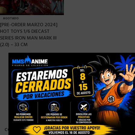
AGOTADO
[PRE-ORDER MARZO 2024]
HOT TOYS 1/6 DIECAST
SERIES IRON MAN MARK III
(2.0) – 33 CM
×
569,90
€
CONTACTO