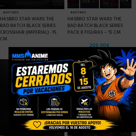
AGOTADO
AGOTADO
HASBRO STAR WARS THE
HASBRO STAR WARS THE
BAD BATCH BLACK SERIES
BAD BATCH BLACK SERIES
CROSSHAIR (IMPERIAL) -15
PACK 8 FIGURAS – 15 CM
CM
209,90
€
×
29,90
€